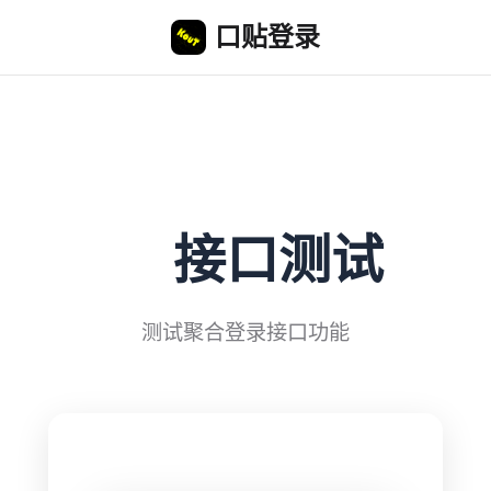
口贴登录
接口测试
测试聚合登录接口功能